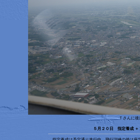
Ｔさんに後
５月２０日 指定養成 ＋
指定養成は予定通り進行中、飛行訓練の後は座