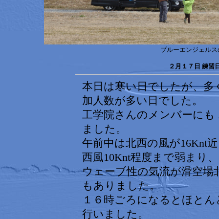
ブルーエンジェルス
２月１７日 練習
本日は寒い日でしたが、多
加人数が多い日でした。
工学院さんのメンバーにも
ました。
午前中は北西の風が16Kn
西風10Knt程度まで弱まり、
ウェーブ性の気流が滑空場
もありました。
１６時ごろになるとほとん
行いました。