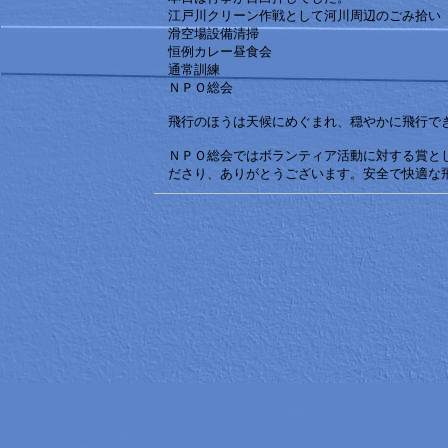
江戸川クリーン作戦として河川周辺のごみ拾い
滑空場設備清掃
恒例カレー昼食会
通常訓練
ＮＰＯ総会
飛行のほうは天候にめぐまれ、穏やかに飛行で
ＮＰＯ総会ではボランティア活動に対する賞と
ださり、ありがとうございます。安全で快適な