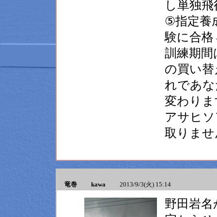
し単独飛
⑤指定養
験に合格
訓練期間
の買い替
れであな
変わりま
アサヒソ
取りませ
竜巻 kawa
2013/9/3(火) 15:14
野田岩名