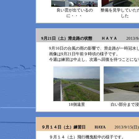
良い雲が出ているの
整備を見学していた
に・・・
した
9月21日（土）滑走路の状態 ＨＡＹＡ
2013/9/2
9月16日の台風の雨の影響で、滑走路が一時冠水
画像は9月21日午前９時頃の様子です。
今週は練習は中止し、次週へ回復を待つことにな
18側遠景
白い部分まで浸
９月１４日（土）練習日 HAYA
2013/9/15(日) 
９月１４（土）飛行機曳航中の様子です。