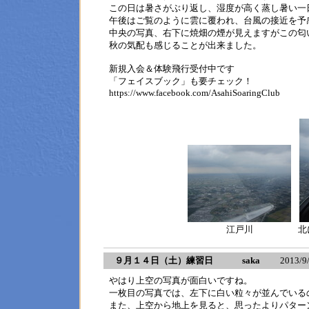
この日は暑さがぶり返し、湿度が高く蒸し暑い一
午後はご覧のように雲に覆われ、台風の接近を予
中央の写真、右下に焼畑の煙が見えますがこの匂
秋の気配も感じることが出来ました。
新規入会＆体験飛行受付中です
「フェイスブック」も要チェック！
https://www.facebook.com/AsahiSoaringClub
江戸川
北
９月１４日（土）練習日 saka
2013/9/15
やはり上空の写真が面白いですね。
一枚目の写真では、左下に白い粒々が並んでいる
また、上空から地上を見ると、思ったよりパター