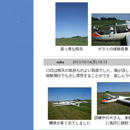
真っ青な晴天
ゲストの体験搭乗
saka
2013/10/14(月) 18:53
13日は晴天の気持ちのよい気候でした。風が涼
体験飛行でも少し滞空することができ、楽しんで
訓練中のＨさん、来
機体が多く出てしました
に免許に挑戦