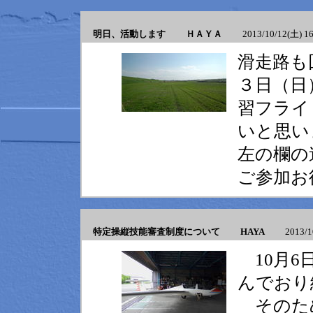
明日、活動します ＨＡＹＡ
2013/10/12(土) 16
滑走路も
３日（日
習フライ
いと思い
左の欄の
ご参加お
特定操縦技能審査制度について HAYA
2013/10/
10月6
んでおり
そのため