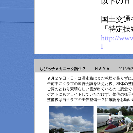
以下のＨ
国土交通
「特定操
http://ww
l
ちびっ子メカニック誕生？ ＨＡＹＡ
2013/9/29
９月２９日（日）は滑走路はまだ乾燥が足りずに
午前中にクラブの運営会議を終えた後、機体の整
ご覧のとおり素晴らしい雲が出ているのに残念で
ゲストにもフライトしていただけず、整備の様子
整備後は当クラブの主任整備士？に確認をお願い