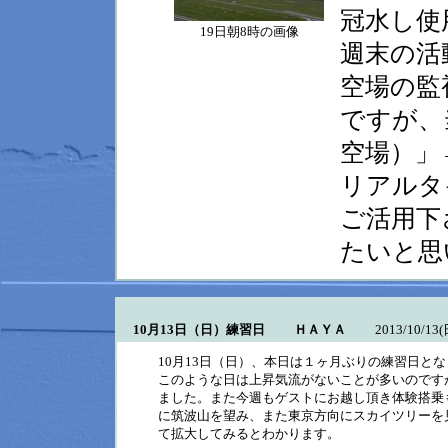
冠水し使
19日朝8時の画像
週末の活
空場の監
ですが、
空場）」
リアルタ
ご活用下
たいと思
10月13日（日）練習日 ＨＡＹＡ
2013/10/13(日)
10月13日（日）、本日は１ヶ月ぶりの練習日と
このような日は上昇気流がないことが多いのです
ました。また今週もゲストにお越し頂き体験搭乗
に筑波山を望み、また東京方向にスカイツリーを
て拡大してみるとわかります。