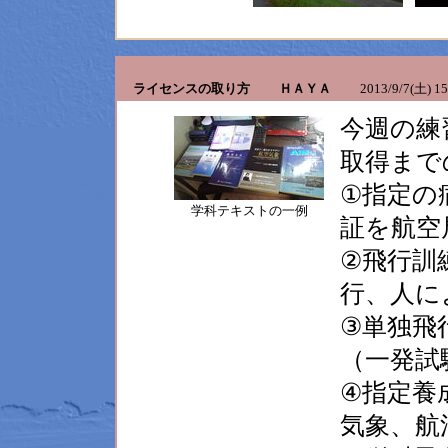
ライセンスの取り方 ＨＡＹＡ
2013/9/7(土) 15
今週の練
取得まで
①指定の
学科テキストの一例
証を航空
②飛行訓
行、人に
③単独飛
（一発試
④指定養
気象、航