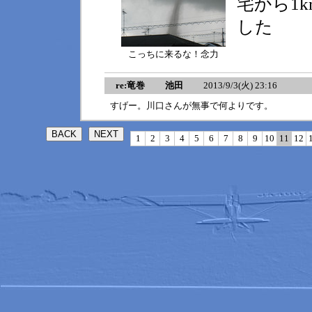
宅から1
した
こっちに来るな！念力
re:竜巻 池田
2013/9/3(火) 23:16
すげー。川口さんが無事で何よりです。
1
2
3
4
5
6
7
8
9
10
11
12