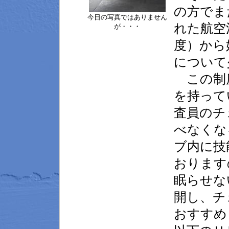
の方でま
今日の写真ではありません
れた航空
が・・・
度）から
について
この制度
を持って
査員のチ
べなくな
ブ内に技
おります
眠らせな
開し、チ
おすすめ