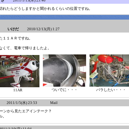
くさ
2011/1/13(木) 23:46
切れたらどうしますかと聞かれるくらいの位置ですね。
ね いけだ
2010/12/13(月) 1:27
た１１ＡＲですね。
なくて、電車で帰りましたよ。
ついでに・・・
バラしたい・・・
11AR
2011/1/5(水) 23:53
Mail
コーンから見たエアインテーク？
ル。
/1/10(月) 11:04