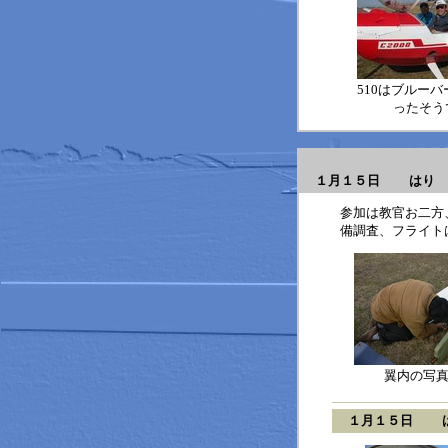
510はブルー
ったそう
１月１５日 はり
2
参加は教官お二方
備調査、フライト
翼内の写
１月１５日 