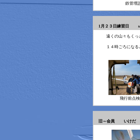
鉄管埋
1月２３日練習日 sa
遠くの山々もくっ
１４時ごろになる
飛行前点検
旧～会員 いけだ
2