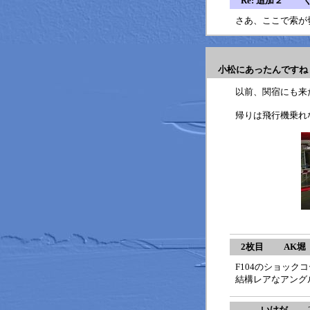
Re: 追加２ 
さあ、ここで索が
小松にあったんです
以前、関宿にも来
帰りは飛行機乗れ
2枚目 AK堀
F104のショック
結構レアなアング
いけだ
2011