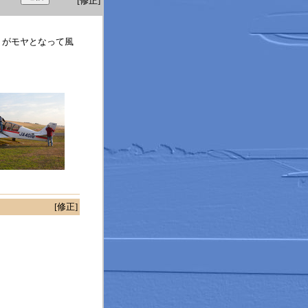
[修正]
りがモヤとなって風
[修正]