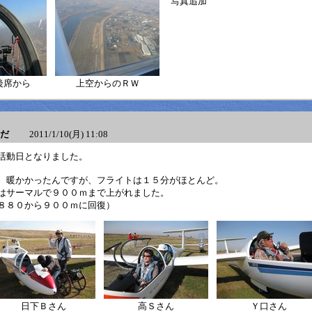
写真追加
後席から
上空からのＲＷ
だ
2011/1/10(月) 11:08
活動日となりました。
、暖かかったんですが、フライトは１５分がほとんど。
はサーマルで９００ｍまで上がれました。
８８０から９００ｍに回復）
日下Ｂさん
高Ｓさん
Ｙ口さん