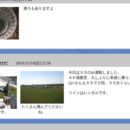
後ろもありますよ
けだ
2010/12/19(日) 22:58
今日は５５のみ運航しました。
ＡＫ堀教官、久しぶりに単座に乗り
山○さんも５５で２回。３０分くら
ツインはレンタルです。
たくさん飛んでください
です。
ね。