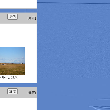
[修正]
。
ァルケが飛来
[修正]