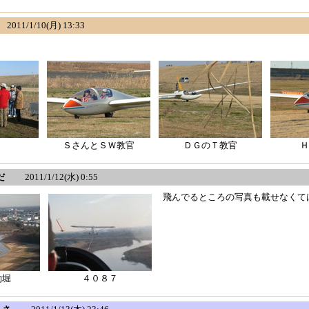
11/1/10(月) 13:33
ト
ＳさんとＳＷ教官
ＤＧのＴ教官
Ｈ
だ
2011/1/12(水) 0:55
飛んでるところの写真も載せなくて
釣堀
４０８７