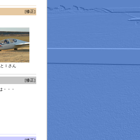
[修正]
とＩさん
[修正]
は・・・