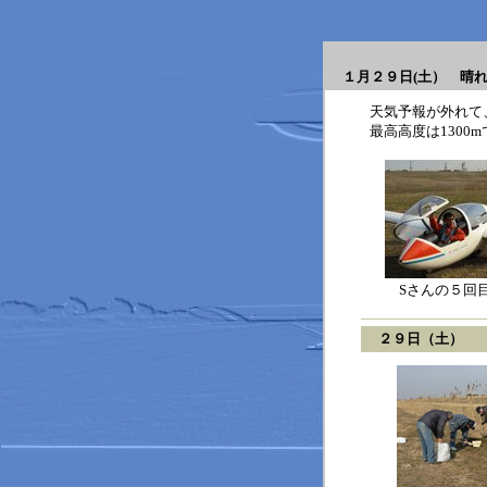
１月２９日(土） 
天気予報が外れて
最高高度は1300
Sさんの５回
２９日（土）