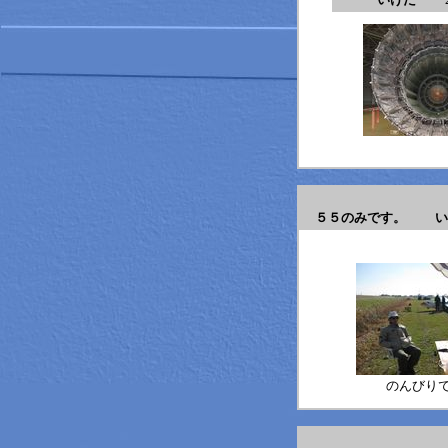
５５のみです。 い
のんびり