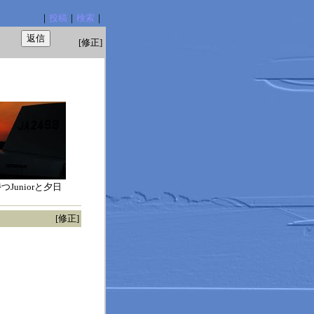
｜
投稿
｜
検索
｜
[修正]
Juniorと夕日
[修正]