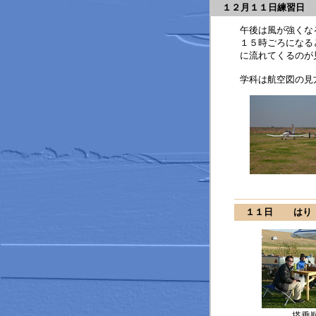
１２月１１日練習日 
午後は風が強くな
１５時ごろになる
に流れてくるのが
学科は航空図の見
１１日 はり
搭乗