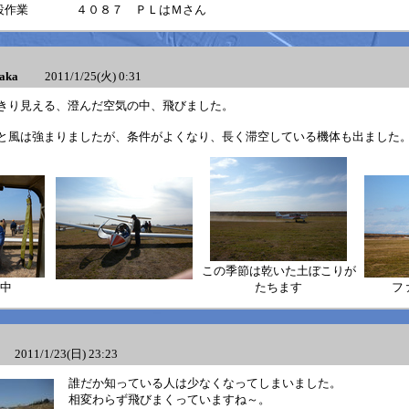
設作業
４０８７ ＰＬはＭさん
ka
2011/1/25(火) 0:31
きり見える、澄んだ空気の中、飛びました。
と風は強まりましたが、条件がよくなり、長く滞空している機体も出ました
この季節は乾いた土ぼこりが
中
たちます
フ
011/1/23(日) 23:23
誰だか知っている人は少なくなってしまいました。
相変わらず飛びまくっていますね～。