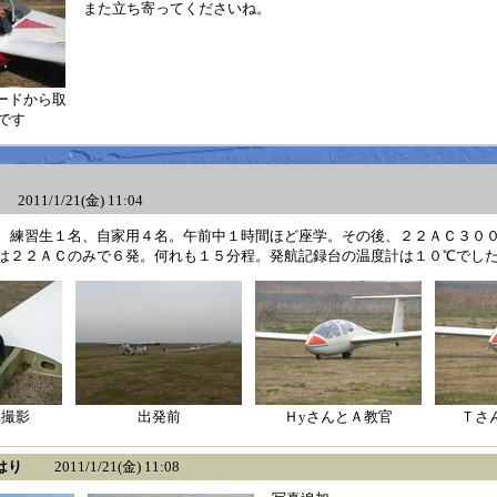
また立ち寄ってくださいね。
バードから取
です
011/1/21(金) 11:04
、練習生１名、自家用４名。午前中１時間ほど座学。その後、２２ＡＣ３０
は２２ＡＣのみで６発。何れも１５分程。発航記録台の温度計は１０℃でし
真撮影
出発前
ＨyさんとＡ教官
Ｔさ
はり
2011/1/21(金) 11:08