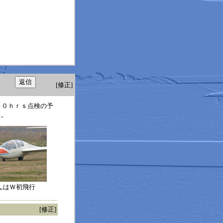
[修正]
００ｈｒｓ点検の予
た。
んはＷ初飛行
[修正]