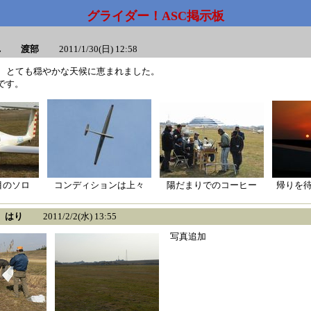
グライダー！ASC掲示板
晴れ 渡部
2011/1/30(日) 12:58
、とても穏やかな天候に恵まれました。
mです。
目のソロ
コンディションは上々
陽だまりでのコーヒー
帰りを待つ
 はり
2011/2/2(水) 13:55
写真追加