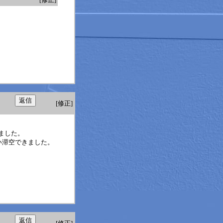
[修正]
ました。
い滞空できました。