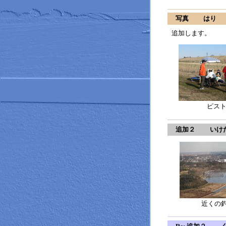
写真 はり
20
追加します。
ピス
追加２ いけ
近くの