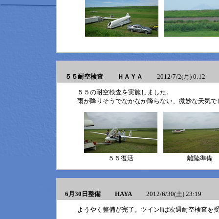
５５耐空検査 ＨＡＹＡ
2012/7/2(月) 0:12
５５の耐空検査を実施しました。
雨が降りそうでなかなか降らない、微妙な天気で
５５復活
離陸準備
6月30日整備 HAYA
2012/6/30(土) 23:19
ようやく整備が完了。ツインⅡは次週耐空検査を