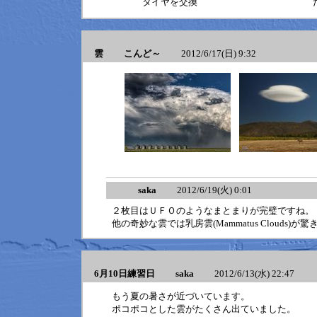
タイヤを交換
雲 こんど～
2012/6/17(日) 9:32
saka
2012/6/19(火) 0:01
２枚目はＵＦＯのようなまとまりが完璧ですね。
他の奇妙な雲では乳房雲(Mammatus Clouds)が
6月10日練習日 saka
2012/6/13(水) 22:47
もう夏の暑さが近づいています。
ポコポコとした雲がたくさん出ていました。