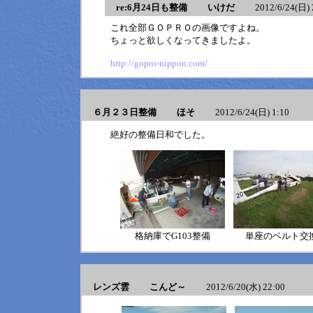
re:6月24日も整備 いけだ
2012/6/24(日) 2
これ全部ＧＯＰＲＯの画像ですよね。
ちょっと欲しくなってきましたよ。
http://gopro-nippon.com/
６月２３日整備 ほそ
2012/6/24(日) 1:10
絶好の整備日和でした。
格納庫でG103整備
単座のベルト交
レンズ雲 こんど～
2012/6/20(水) 22:00