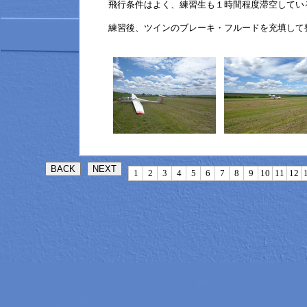
飛行条件はよく、練習生も１時間程度滞空してい
練習後、ツインのブレーキ・フルードを充填して
1
2
3
4
5
6
7
8
9
10
11
12