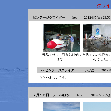
グライ
ビンテージグライダー hos
2012/8/5(日) 23:50
部品を外し、羽布を剥がし
年代モノの洗浄ガ
ます。
いしました。
re:ビンテージグライダー いけだ
2012/8/7
うらやましいです。
７月１６日 Joy flightほか hoso
2012/7/17(火) 9